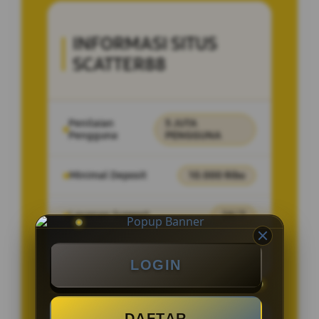
INFORMASI SITUS
SCATTER88
Penilaian
5 JUTA
Pengguna
PENGGUNA
Minimal Deposit
10.000 Ribu
Layanan Support
24/7
Platform
Multi-Device
LOGIN
DAFTAR