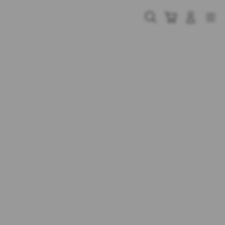
Skip
to
Cari
Troli
Login
Navigation
content