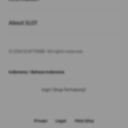
Buka
About SLOT
© 2026 SCATTER88. All rights reserved.
Indonesia / Bahasa Indonesia
Ingin Tetap Terhubung?
Privasi
Legal
Peta Situs