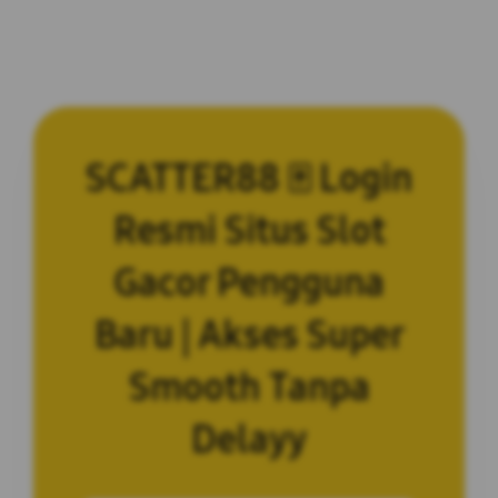
SCATTER88 🀄 Login
Resmi Situs Slot
Gacor Pengguna
Baru | Akses Super
Smooth Tanpa
Delayy