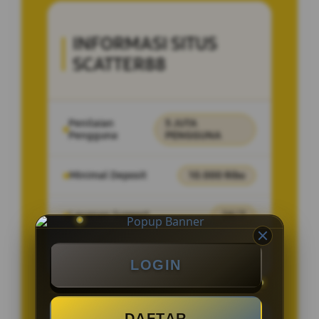
INFORMASI SITUS
SCATTER88
Penilaian
5 JUTA
Pengguna
PENGGUNA
Minimal Deposit
10.000 Ribu
Layanan Support
24/7
Platform
Multi-Device
LOGIN
DAFTAR