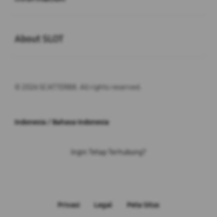
Buka
About SLOT
© 2026 SCATTER88. All rights reserved.
Indonesia / Bahasa Indonesia
Ingin Tetap Terhubung?
Privasi
Legal
Peta Situs