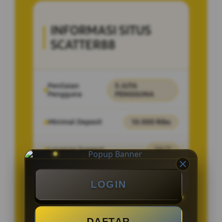
INFORMASI SITUS
SCATTER88
Penilaian
5 JUTA
Pengguna
PENGGUNA
Minimal Deposit
10.000 Ribu
Layanan Support
24/7
Platform
Multi-Device
LOGIN
DAFTAR