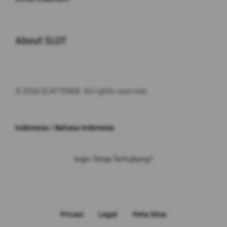
Buka
About SLOT
© 2026 SCATTER88. All rights reserved.
Indonesia / Bahasa Indonesia
Ingin Tetap Terhubung?
Privasi
Legal
Peta Situs