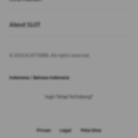
Buka
About SLOT
© 2026 SCATTER88. All rights reserved.
Indonesia / Bahasa Indonesia
Ingin Tetap Terhubung?
Privasi
Legal
Peta Situs