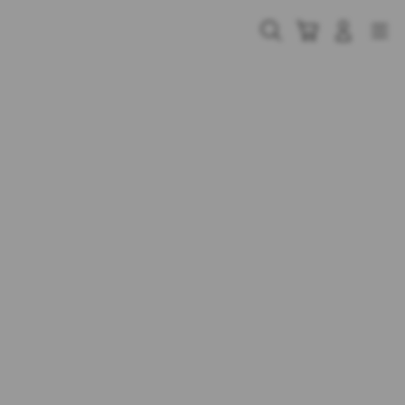
Skip
to
Cari
Troli
Login
Navigation
content