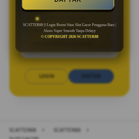
PENAWARAN SPESIAL
BONUS NEW MEMBER 10%
SCATTER88 🀄 Login Resmi Situs Slot Gacor Pengguna Baru |
Minimal Deposit Rp. 10.000
Akses Super Smooth Tanpa Delayy
© COPYRIGHT 2026 SCATTER88
Minimal Withdraw Rp 50.000
LOGIN
DAFTAR
Layer Popup Close
SCATTER88
>
SCATTER88
>