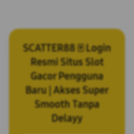
SCATTER88 🀄 Login
Resmi Situs Slot
Gacor Pengguna
Baru | Akses Super
Smooth Tanpa
Delayy