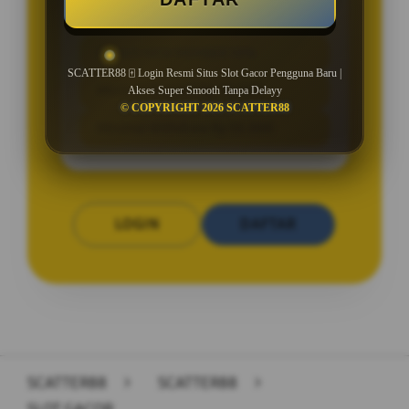
PENAWARAN SPESIAL
BONUS NEW MEMBER 10%
SCATTER88 🀄 Login Resmi Situs Slot Gacor Pengguna Baru |
Minimal Deposit Rp. 10.000
Akses Super Smooth Tanpa Delayy
© COPYRIGHT 2026 SCATTER88
Minimal Withdraw Rp 50.000
LOGIN
DAFTAR
Layer Popup Close
SCATTER88
>
SCATTER88
>