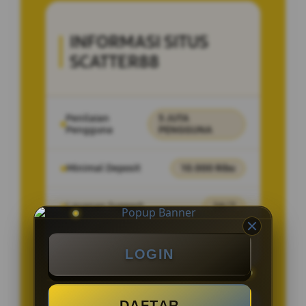
INFORMASI SITUS
SCATTER88
Penilaian
5 JUTA
Pengguna
PENGGUNA
Minimal Deposit
10.000 Ribu
Layanan Support
24/7
Platform
Multi-Device
LOGIN
DAFTAR