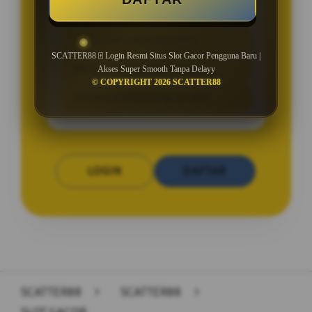
PENAWARAN SPESIAL
BONUS NEW MEMBER 10%
SCATTER88 🀄 Login Resmi Situs Slot Gacor Pengguna Baru |
Minimal Deposit Rp. 10.000
Akses Super Smooth Tanpa Delayy
© COPYRIGHT 2026 SCATTER88
Minimal Withdraw Rp 50.000
LOGIN
DAFTAR
Layer Popup Close
SCATTER88
>
SCATTER88
>