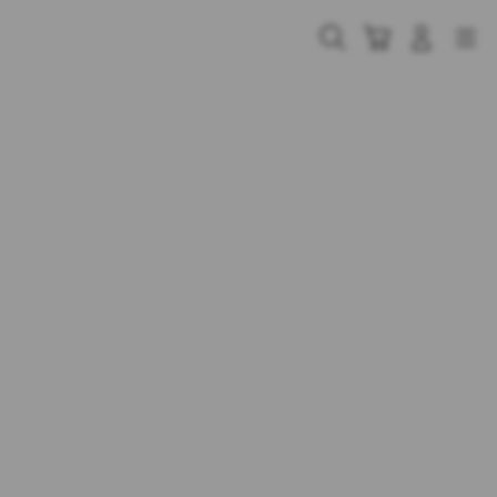
Skip
to
Cari
Troli
Login
Navigation
content