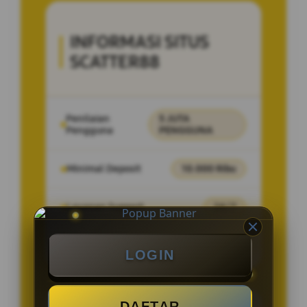
INFORMASI SITUS
SCATTER88
Penilaian
5 JUTA
Pengguna
PENGGUNA
Minimal Deposit
10.000 Ribu
Layanan Support
24/7
Platform
Multi-Device
LOGIN
DAFTAR