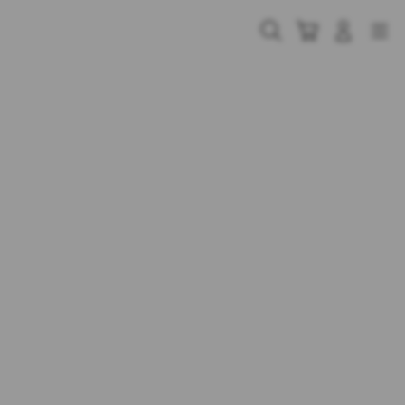
Skip
to
Cari
Troli
Login
Navigation
content