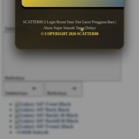
SCATTER88 🀄 Login Resmi Situs Slot Gacor Pengguna Baru |
Akses Super Smooth Tanpa Delayy
Sebelumnya
© COPYRIGHT 2026 SCATTER88
Berikutnya
Sebelumnya
Berikutnya
+4 lebih banyak