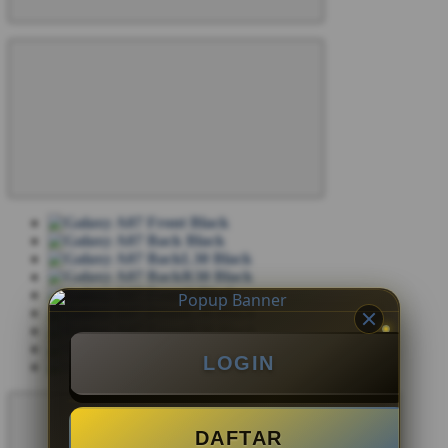
LOGIN
DAFTAR