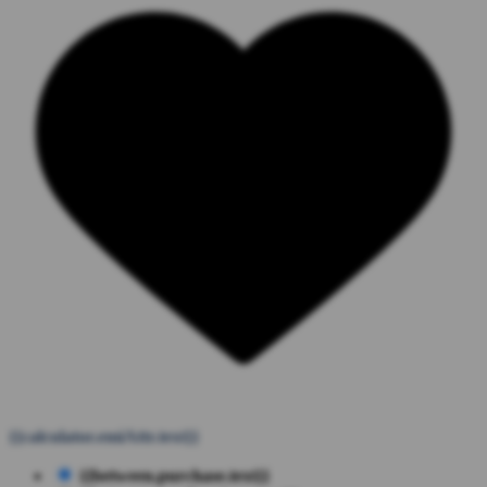
{{calculator.emiAttr.text}}
{{between.purchase.text}}