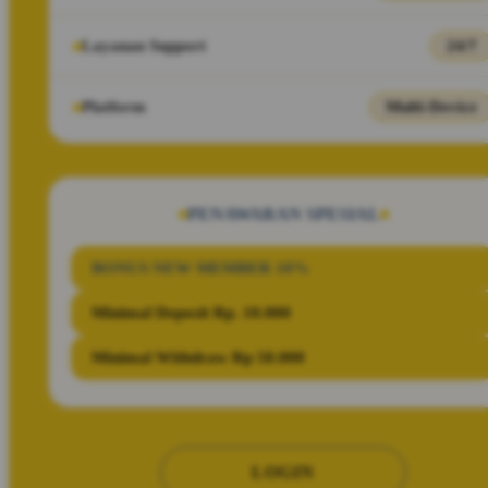
Layanan Support
24/7
Platform
Multi-Device
PENAWARAN SPESIAL
BONUS NEW MEMBER 10%
Minimal Deposit Rp. 10.000
Minimal Withdraw Rp 50.000
LOGIN