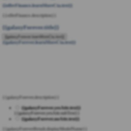
{{offerFinance.learnMoreCta.text}}
{{offerFinance.description}}
{{galaxyForever.title}}
{{galaxyForever.learnMoreCta.text}}
{{galaxyForever.learnMoreCta.text}}
{{galaxyForever.description}}
{{galaxyForever.yesAttr.text}}
{{galaxyForever.yesAttr.subText}}
{{galaxyForever.noAttr.text}}
{{galaxyForeverResult.displayModelName}}