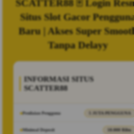
SCATTER88 🀄 Login Res
Situs Slot Gacor Penggun
Baru | Akses Super Smoot
Tanpa Delayy
INFORMASI SITUS
SCATTER88
Penilaian Pengguna
5 JUTA PENGGUNA
Minimal Deposit
10.000 Ribu