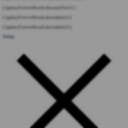
{{galaxyForeverResult.discountText1}}
{{galaxyForeverResult.description1}}
{{galaxyForeverResult.description2}}
Tutup