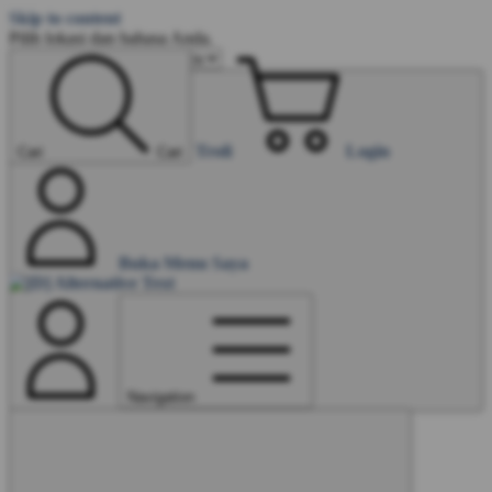
Skip to content
Pilih lokasi dan bahasa Anda.
Troli
Login
Cari
Cari
Buka Menu Saya
Navigation
Lanjutkan