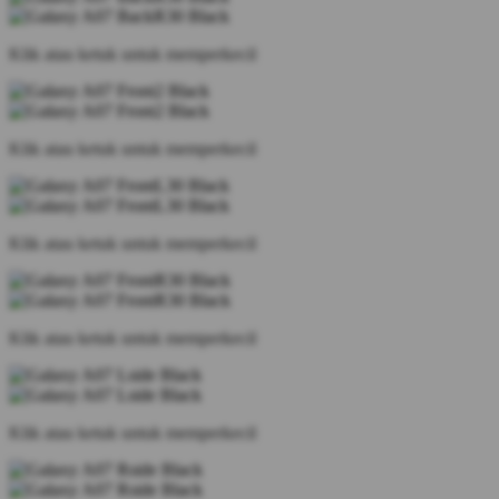
Klik atau ketuk untuk memperkecil
Klik atau ketuk untuk memperkecil
Klik atau ketuk untuk memperkecil
Klik atau ketuk untuk memperkecil
Klik atau ketuk untuk memperkecil