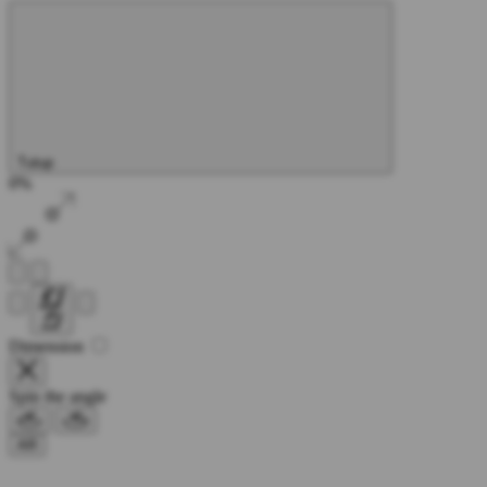
Tutup
0%
Dimension
Spin the angle
AR