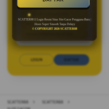
PENAWARAN SPESIAL
BONUS NEW MEMBER 10%
SCATTER88 🀄 Login Resmi Situs Slot Gacor Pengguna Baru |
Minimal Deposit Rp. 10.000
Akses Super Smooth Tanpa Delayy
© COPYRIGHT 2026 SCATTER88
Minimal Withdraw Rp 50.000
LOGIN
DAFTAR
Layer Popup Close
SCATTER88
>
SCATTER88
>