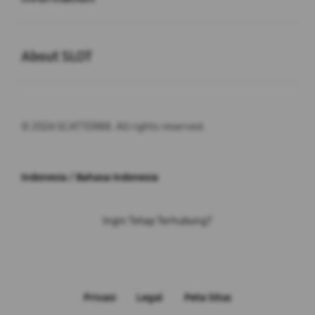
Buka
About SLOT
© 2026 SCATTER88. All rights reserved.
Indonesia / Bahasa Indonesia
Ingin Tetap Terhubung?
Privasi
Legal
Peta Situs