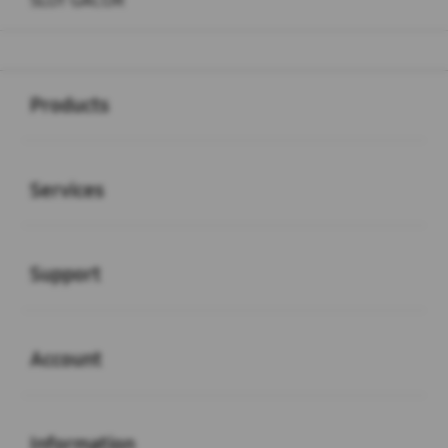
SLOT GACOR
Buka
Footer Navigation
Products
Buka
Services
Buka
Support
Buka
Account
Buka
Information