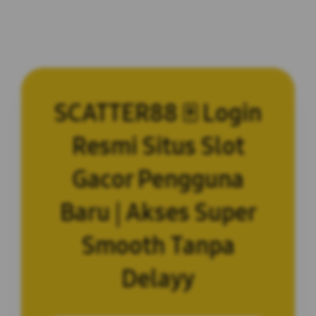
SCATTER88 🀄 Login
Resmi Situs Slot
Gacor Pengguna
Baru | Akses Super
Smooth Tanpa
Delayy