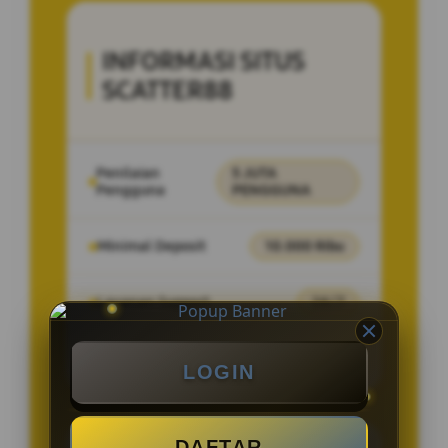
INFORMASI SITUS
SCATTER88
Penilaian
5 JUTA
Pengguna
PENGGUNA
Minimal Deposit
10.000 Ribu
Layanan Support
24/7
Platform
Multi-Device
LOGIN
DAFTAR