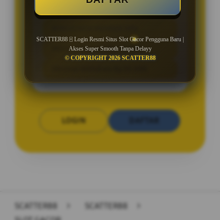
PENAWARAN SPESIAL
BONUS NEW MEMBER 10%
SCATTER88 🀄 Login Resmi Situs Slot Gacor Pengguna Baru |
Minimal Deposit Rp. 10.000
Akses Super Smooth Tanpa Delayy
© COPYRIGHT 2026 SCATTER88
Minimal Withdraw Rp 50.000
LOGIN
DAFTAR
Layer Popup Close
SCATTER88
>
SCATTER88
>